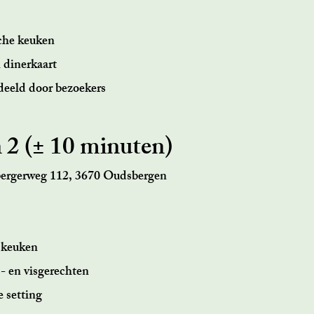
che keuken
 dinerkaart
deeld door bezoekers
2 (± 10 minuten)
ergerweg 112, 3670 Oudsbergen
 keuken
- en visgerechten
e setting