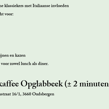
e klassiekers met Italiaanse invloeden
ht voor:
ijnen en kazen
 voor zowel lunch als diner.
affee Opglabbeek (± 2 minuten
nstraat 16/1, 3660 Oudsbergen