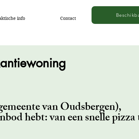
Beschikb
aktische info
Contact
kantiewoning
lgemeente van Oudsbergen),
nbod hebt: van een snelle pizza 