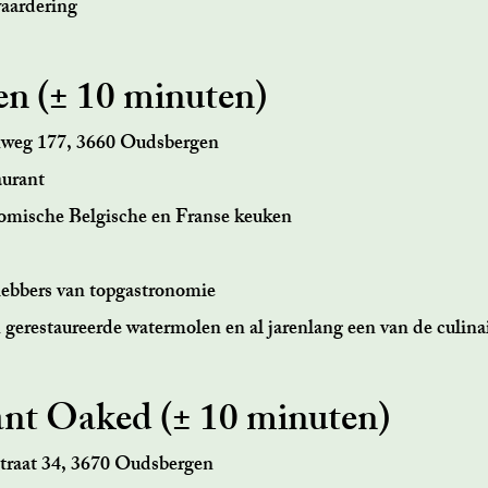
waardering
n (± 10 minuten)
nweg 177, 3660 Oudsbergen
aurant
omische Belgische en Franse keuken
fhebbers van topgastronomie
 gerestaureerde watermolen en al jarenlang een van de culina
ant Oaked (± 10 minuten)
traat 34, 3670 Oudsbergen