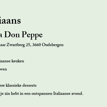
iaans
ia Don Peppe
aar Zwartberg 25, 3660 Oudsbergen
liaanse keuken
oven
re klassieke desserts
 je zin hebt in een ontspannen Italiaanse avond.