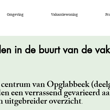
Omgeving
Vakantiewoning
Pr
en in de buurt van de va
et centrum van Opglabbeek (dee
en een verrassend gevarieerd aa
n uitgebreider overzicht
.