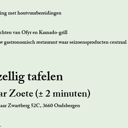
ning met houtvuurbereidingen
rechten van Ofyr en Kamado-grill
uw gastronomisch restaurant waar seizoensproducten centraal 
ellig tafelen
r Zoete (± 2 minuten)
aar Zwartberg 52C, 3660 Oudsbergen
.