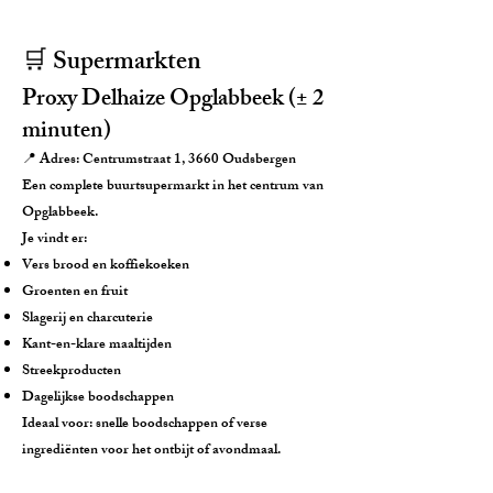
🛒 Supermarkten
Proxy Delhaize Opglabbeek (± 2
minuten)
📍 Adres: Centrumstraat 1, 3660 Oudsbergen
Een complete buurtsupermarkt in het centrum van
Opglabbeek.
Je vindt er:
Vers brood en koffiekoeken
Groenten en fruit
Slagerij en charcuterie
Kant-en-klare maaltijden
Streekproducten
Dagelijkse boodschappen
Ideaal voor: snelle boodschappen of verse
ingrediënten voor het ontbijt of avondmaal.